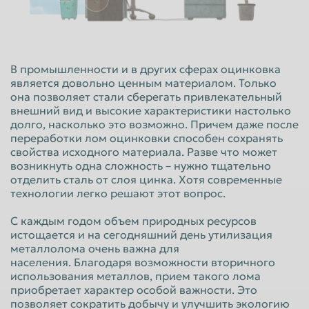
Красноярск
Курган
Курск
Липецк
Люберцы
Магнитогорск
В промышленности и в других сферах оцинковка
является довольно ценным материалом. Только
Махачкала
Миасс
она позволяет стали сберегать привлекательный
внешний вид и высокие характеристики настолько
Москва
Мурманск
долго, насколько это возможно. Причем даже после
Мытищи
Набережные Челны
переработки лом оцинковки способен сохранять
свойства исходного материала. Разве что может
Нальчик
Нижневартовск
возникнуть одна сложность – нужно тщательно
отделить сталь от слоя цинка. Хотя современные
Нижнекамск
Нижний Новгород
технологии легко решают этот вопрос.
Нижний Тагил
Новокузнецк
С каждым годом объем природных ресурсов
Новороссийск
Новосибирск
истощается и на сегодняшний день утилизация
металлолома очень важна для
Новочеркасск
Норильск
населения. Благодаря возможности вторичного
использования металлов, прием такого лома
Омск
Орёл
приобретает характер особой важности. Это
позволяет сократить добычу и улучшить экологию
Оренбург
Орск