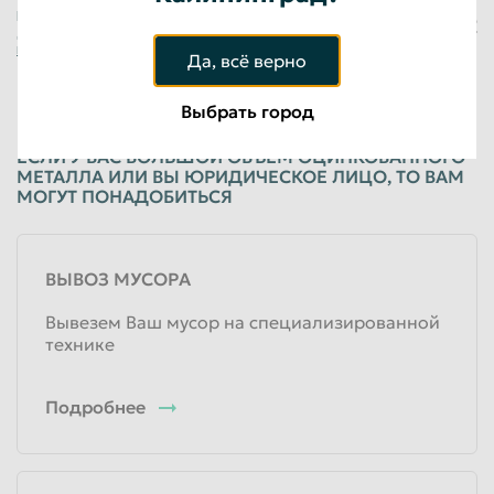
Физические лица
Нажимая на кнопку «Оставить заявку», я
+7 (923) 148-54-33
даю свое
Согласие на обработку
персональных данных
Да, всё верно
Подробнее об услугах
Выбрать город
ЕСЛИ У ВАС БОЛЬШОЙ ОБЪЕМ ОЦИНКОВАННОГО
МЕТАЛЛА ИЛИ ВЫ ЮРИДИЧЕСКОЕ ЛИЦО, ТО ВАМ
МОГУТ ПОНАДОБИТЬСЯ
ВЫВОЗ МУСОРА
Вывезем Ваш мусор на специализированной
технике
Подробнее