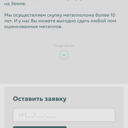
на Земле.
Пенза
Пермь
Мы осуществляем скупку металлолома более 10
Петрозаводск
Петропавловск-Камчатский
лет. И у нас Вы можете выгодно сдать любой лом
оцинкованных металлов.
Подольск
Прокопьевск
Псков
Ростов-на-Дону
Подробнее
Рыбинск
Рязань
Салават
Самара
Санкт-Петербург
Саранск
Саратов
Севастополь
Северодвинск
Симферополь
Оставить заявку
Смоленск
Сочи
Ставрополь
Старый Оскол
Стерлитамак
Сургут
Сызрань
Сыктывкар