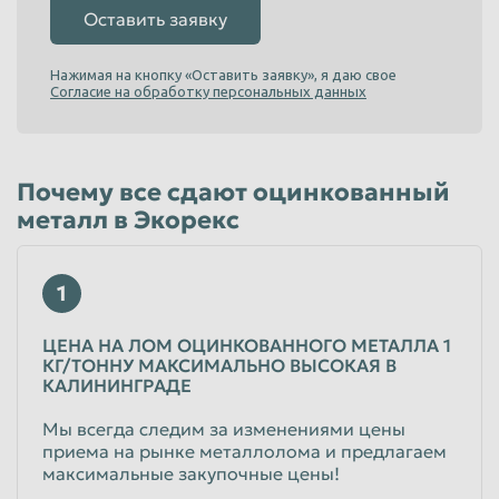
Оставить заявку
Таганрог
Тамбов
Нажимая на кнопку «Оставить заявку», я даю свое
Тверь
Тольятти
Согласие на обработку персональных данных
Томск
Тула
Тюмень
Улан-Удэ
Почему все сдают оцинкованный
Ульяновск
Уссурийск
металл в Экорекс
Уфа
Хабаровск
Химки
Чебоксары
1
Челябинск
Череповец
ЦЕНА НА ЛОМ ОЦИНКОВАННОГО МЕТАЛЛА 1
Чита
Шахты
КГ/ТОННУ МАКСИМАЛЬНО ВЫСОКАЯ В
КАЛИНИНГРАДЕ
Электросталь
Энгельс
Мы всегда следим за изменениями цены
Южно-Сахалинск
Якутск
приема на рынке металлолома и предлагаем
Ярославль
максимальные закупочные цены!