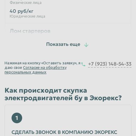
Физические лица
40
руб/кг
Юридические лица
Лом стартеров
40
руб/кг
Физические лица
40
руб/кг
Нажимая на кнопку «Оставить заявку», я
+7 (923) 148-54-33
Юридические лица
даю свое
Согласие на обработку
персональных данных
Лом компрессоров
Как происходит скупка
40
руб/кг
электродвигателей бу в Экорекс?
Физические лица
40
руб/кг
Юридические лица
1
СДЕЛАТЬ ЗВОНОК В КОМПАНИЮ ЭКОРЕКС