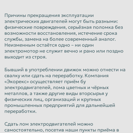
Красноярск
Курган
Причины прекращения эксплуатации
Курск
Липецк
электрических двигателей могут быть разными:
физические повреждения, серьёзная поломка без
Люберцы
Магнитогорск
возможности восстановления, истечение срока
Махачкала
Миасс
службы, замена на более современный аналог.
Неизменным остаётся одно – ни один
Москва
Мурманск
электромотор не служит вечно и рано или поздно
выходит из строя.
Мытищи
Набережные Челны
Нальчик
Нижневартовск
Бывший в употреблении движок можно отнести на
свалку или сдать на переработку. Компания
Нижнекамск
Нижний Новгород
«Экорекс» осуществляет приём бу
электродвигателей, лома цветных и чёрных
Нижний Тагил
Новокузнецк
металлов, а также другие виды вторсырья у
физических лиц, организаций и крупных
Новороссийск
Новосибирск
промышленных предприятий для дальнейшей
Новочеркасск
Норильск
переработки.
Омск
Орёл
Сдать лом электродвигателей можно
самостоятельно, посетив наши пункты приёма в
Оренбург
Орск