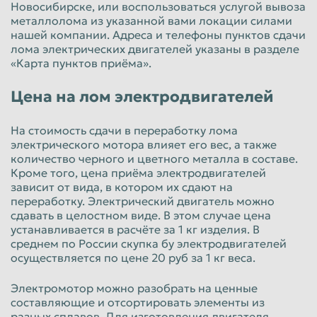
Новосибирске, или воспользоваться услугой вывоза
металлолома из указанной вами локации силами
Пенза
Пермь
нашей компании. Адреса и телефоны пунктов сдачи
Петрозаводск
Петропавловск-Камчатский
лома электрических двигателей указаны в разделе
«Карта пунктов приёма».
Подольск
Прокопьевск
Цена на лом электродвигателей
Псков
Ростов-на-Дону
Рыбинск
Рязань
На стоимость сдачи в переработку лома
электрического мотора влияет его вес, а также
Салават
Самара
количество черного и цветного металла в составе.
Санкт-Петербург
Саранск
Кроме того, цена приёма электродвигателей
зависит от вида, в котором их сдают на
Саратов
Севастополь
переработку. Электрический двигатель можно
сдавать в целостном виде. В этом случае цена
Северодвинск
Симферополь
устанавливается в расчёте за 1 кг изделия. В
среднем по России скупка бу электродвигателей
Смоленск
Сочи
осуществляется по цене 20 руб за 1 кг веса.
Ставрополь
Старый Оскол
Электромотор можно разобрать на ценные
Стерлитамак
Сургут
составляющие и отсортировать элементы из
разных сплавов. Для изготовления двигателя
Сызрань
Сыктывкар