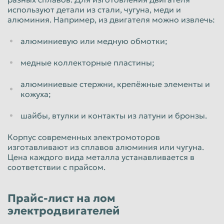
используют детали из стали, чугуна, меди и
Таганрог
Тамбов
алюминия. Например, из двигателя можно извлечь:
Тверь
Тольятти
алюминиевую или медную обмотки;
Томск
Тула
медные коллекторные пластины;
Тюмень
Улан-Удэ
алюминиевые стержни, крепёжные элементы и
Ульяновск
Уссурийск
кожуха;
Уфа
Хабаровск
шайбы, втулки и контакты из латуни и бронзы.
Химки
Чебоксары
Корпус современных электромоторов
Челябинск
Череповец
изготавливают из сплавов алюминия или чугуна.
Цена каждого вида металла устанавливается в
Чита
Шахты
соответствии с прайсом.
Электросталь
Энгельс
Южно-Сахалинск
Якутск
Прайс-лист на лом
электродвигателей
Ярославль