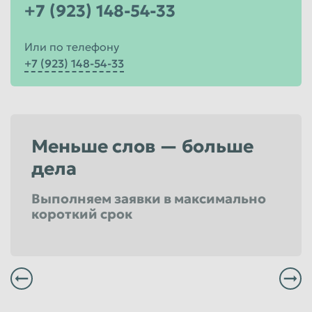
+7 (923) 148-54-33
Или по телефону
+7 (923) 148-54-33
Меньше слов — больше
дела
Выполняем заявки в максимально
короткий срок
Всегда заплатим Вам вовремя и по высокой цене
Мы не выставляем никаких скрытых засоров и все наше весовое оборудование проверено в удостоверяющем центре
Мы уверены, что Вы услышите положительный отзыв о нашей компании
Наш парк обеспечен достаточным количеством специализированной техники грузоподъемностью от 1,5 до 15 тонн