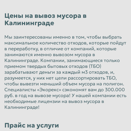
Красноярск
Курган
Цены на вывоз мусора в
Курск
Липецк
Калининграде
Люберцы
Магнитогорск
Мы заинтересованы именно в том, чтобы выбрать
Махачкала
Миасс
максимальное количество отходов, которые пойдут
Москва
Мурманск
в переработку, в отличие от компаний, которые
занимаются именно вывозом мусора в
Мытищи
Набережные Челны
Калининграде. Компании, занимающиеся только
приемом твердых бытовых отходов (ТБО)
Нальчик
Нижневартовск
зарабатывают деньги за каждый м3 отходов, и,
разумеется, у них нет цели рассортировать ТБО,
Нижнекамск
Нижний Новгород
чтобы вывезти меньший объем мусора на полигон.
Нижний Тагил
Новокузнецк
Специалисты «Экорекс» сэкономят вам до 300.000
руб. в год на вывозе мусора! У нашей компании есть
Новороссийск
Новосибирск
необходимые лицензии на вывоз мусора в
Калининграде!
Новочеркасск
Норильск
Омск
Орёл
Прайс на услуги
Оренбург
Орск